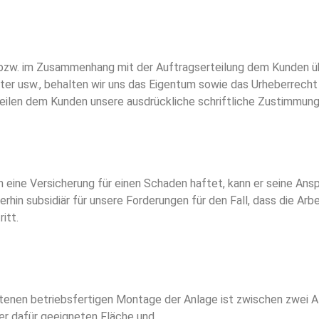
bzw. im Zusammenhang mit der Auftragserteilung dem Kunden üb
ster usw., behalten wir uns das Eigentum sowie das Urheberrecht 
teilen dem Kunden unsere ausdrückliche schriftliche Zustimmung
n eine Versicherung für einen Schaden haftet, kann er seine An
terhin subsidiär für unsere Forderungen für den Fall, dass die A
itt.
enen betriebsfertigen Montage der Anlage ist zwischen zwei Al
ner dafür geeigneten Fläche und