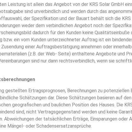
ten Leistung ist allein das Angebot von der KRS Solar GmbH ei
botsabgabe sind unverbindlich und werden durch das angenomm
ffauswahl, der Spezifikation und der Bauart behält sich die KR
Änderungen weder dem verbindlichen Angebot noch der Spezifika
scheinungsbild dadurch für den Kunden keine Qualitätseinbuße 
g bzw. ein vom Kunden unterzeichneter Auftrag ist ein bindend
Zusendung einer Auftragsbestätigung annehmen oder innerhalb d
materialien (z.B. der Web- Seite) enthaltene Angebote und Prei
reinbarungen sind nur dann rechtsverbindlich, wenn sie schriftl
itsberechnungen
ng gestellten Ertragsprognosen, Berechnungen zu potenziellen
rbindliche Schätzungen dar. Diese Schätzungen basieren auf de
chen geografischen und baulichen Position des Hauses. Die KRS
indend sind, nicht Vertragsgegenstand werden und keine Garant
en. Abweichungen der tatsächlichen Erträge, Einsparungen oder 
eine Mängel- oder Schadensersatzansprüche.