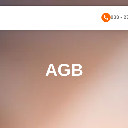
030 - 2
AGB