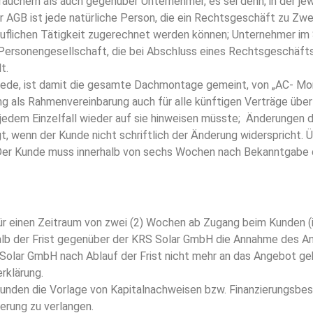
chern als auch gegenüber Unternehmer, es sei denn, in der jewe
 AGB ist jede natürliche Person, die ein Rechtsgeschäft zu Zwe
uflichen Tätigkeit zugerechnet werden können; Unternehmer im S
 Personengesellschaft, die bei Abschluss eines Rechtsgeschäfts
t.
Rede, ist damit die gesamte Dachmontage gemeint, von „AC- Mont
ung als Rahmenvereinbarung auch für alle künftigen Verträge üb
jedem Einzelfall wieder auf sie hinweisen müsste; Änderungen 
 wenn der Kunde nicht schriftlich der Änderung widerspricht. Ü
Der Kunde muss innerhalb von sechs Wochen nach Bekanntgabe d
 einen Zeitraum von zwei (2) Wochen ab Zugang beim Kunden (im
alb der Frist gegenüber der KRS Solar GmbH die Annahme des Ang
 Solar GmbH nach Ablauf der Frist nicht mehr an das Angebot geb
rklärung.
unden die Vorlage von Kapitalnachweisen bzw. Finanzierungsbes
erung zu verlangen.